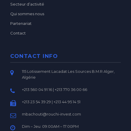
Secteur d’activité
Qui sommes nous
Partenariat
Contact
CONTACT INFO
115 Lotissement Lacadat Les Sources B.M.R Alger,
Algérie
+213 560 04 91 16 | +213 770 36 00 66
+213 23 54 39 29 | +213 44 95 14 51
mbachouti@rouchi-invest.com
Dim – Jeu: 09:00AM – 17:00PM